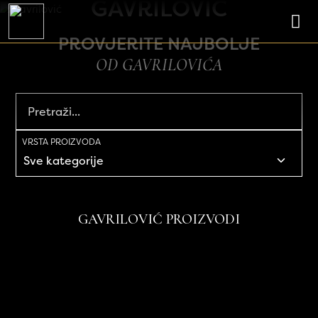
GAVRILOVIĆ
Skip to content
Main Navigation
PROVJERITE NAJBOLJE
OD GAVRILOVIĆA
VRSTA PROIZVODA
GAVRILOVIĆ PROIZVODI