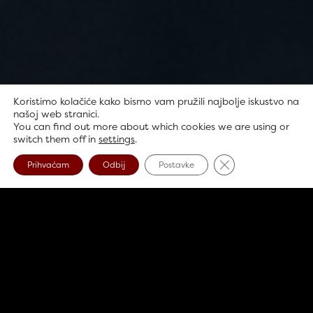
Koristimo kolačiće kako bismo vam pružili najbolje iskustvo na
našoj web stranici.
You can find out more about which cookies we are using or
switch them off in
settings
.
Close GDPR Cookie
Prihvaćam
Odbij
Postavke