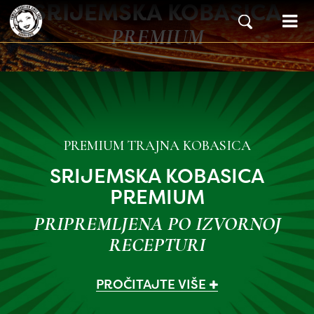
SRIJEMSKA KOBASICA
Skip to content
Main Navigation
PREMIUM
PREMIUM TRAJNA KOBASICA
SRIJEMSKA KOBASICA
PREMIUM
PRIPREMLJENA PO IZVORNOJ
RECEPTURI
PROČITAJTE VIŠE