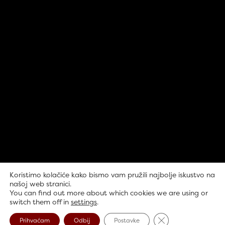
Koristimo kolačiće kako bismo vam pružili najbolje iskustvo na
našoj web stranici.
You can find out more about which cookies we are using or
switch them off in
settings
.
Close GDPR Cookie
Prihvaćam
Odbij
Postavke