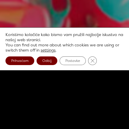
Koristimo kolačiće kako bismo vam pružili najbolje iskustvo na
našoj web stranici.
You can find out more about which cookies we are using or
switch them off in
settings
.
Close GDPR Cookie
Prihvaćam
Odbij
Postavke