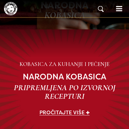
NARODNA
Skip to content
Main Navigation
KOBASICA
KOBASICA ZA KUHANJE I PEČENJE
NARODNA KOBASICA
PRIPREMLJENA PO IZVORNOJ
RECEPTURI
PROČITAJTE VIŠE