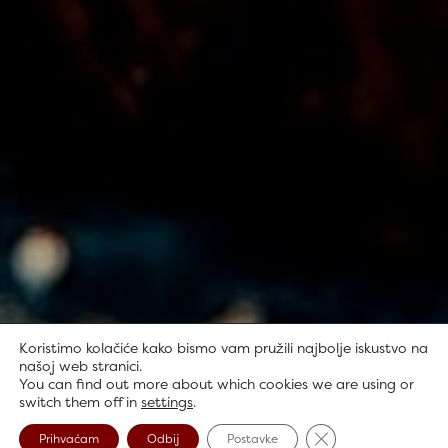
Koristimo kolačiće kako bismo vam pružili najbolje iskustvo na
našoj web stranici.
You can find out more about which cookies we are using or
switch them off in
settings
.
Close GDPR Cookie
Prihvaćam
Odbij
Postavke