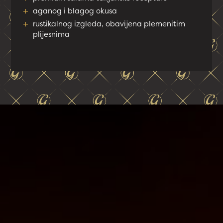
+
aganog i blagog okusa
+
rustikalnog izgleda, obavijena plemenitim
plijesnima