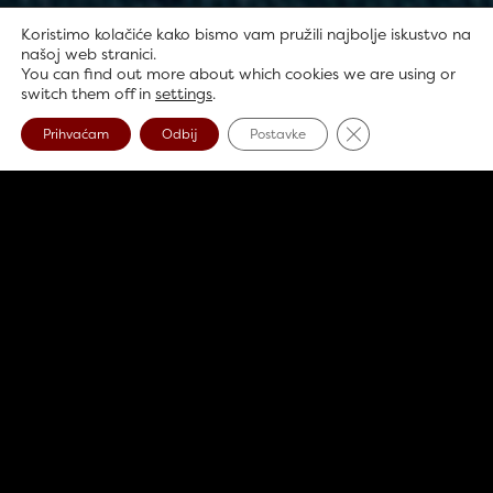
Koristimo kolačiće kako bismo vam pružili najbolje iskustvo na
našoj web stranici.
You can find out more about which cookies we are using or
switch them off in
settings
.
Close GDPR Cookie
Prihvaćam
Odbij
Postavke