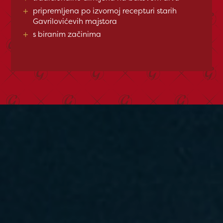
+
pripremljena po izvornoj recepturi starih
Gavrilovićevih majstora
+
s biranim začinima