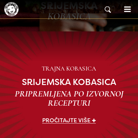
SRIJEMSKA
Skip to content
Main Navigation
KOBASICA
TRAJNA KOBASICA
SRIJEMSKA KOBASICA
PRIPREMLJENA PO IZVORNOJ
RECEPTURI
PROČITAJTE VIŠE