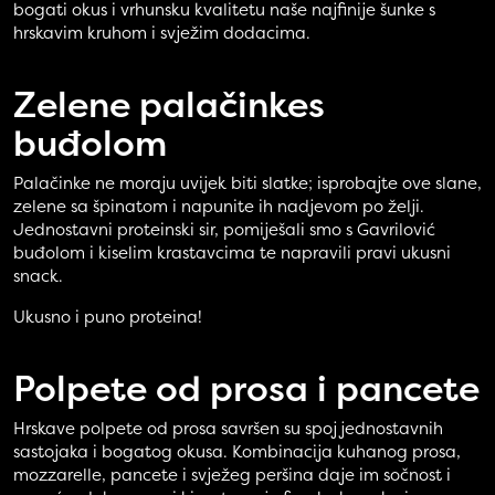
bogati okus i vrhunsku kvalitetu naše najfinije šunke s
hrskavim kruhom i svježim dodacima.
Zelene palačinke
s
buđolom
Palačinke ne moraju uvijek biti slatke; isprobajte ove slane,
zelene sa špinatom i napunite ih nadjevom po želji.
Jednostavni proteinski sir, pomiješali smo s Gavrilović
buđolom i kiselim krastavcima te napravili pravi ukusni
snack.
Ukusno i puno proteina!
Polpete od
prosa i pancete
Hrskave polpete od prosa savršen su spoj jednostavnih
sastojaka i bogatog okusa. Kombinacija kuhanog prosa,
mozzarelle, pancete i svježeg peršina daje im sočnost i