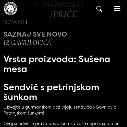
NOVOSTI
Skip to content
Početna stranica
/
Sušena mesa
Main Navigation
/PRIČE
NOVOSTI
SAZNAJ SVE NOVO
IZ GAVRILOVIĆA
Vrsta proizvoda:
Sušena
mesa
Sendvič s
petrinjskom
šunkom
Uživajte u gurmanskom doživljaju sendviča s Gavrilović
Petrinjskom šunkom!
Ovaj sendvič je prava poslastica za vaše nepce, spajajući