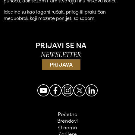
punoću, dok sezam i kim stvaraju finu hrskavu koricu.
Idealne su kao lagani ručak, prilog ili praktičan
međuobrok koji možete ponijeti sa sobom.
PRIJAVI SE NA
NEWSLETTER
PRIJAVA
Početna
Brendovi
O nama
Karijere