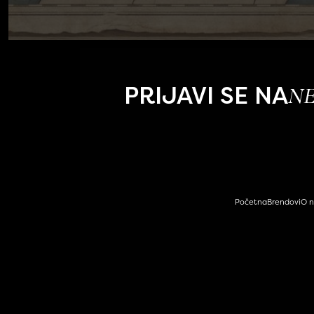
PRIJAVI SE NA
N
Početna
Brendovi
O 