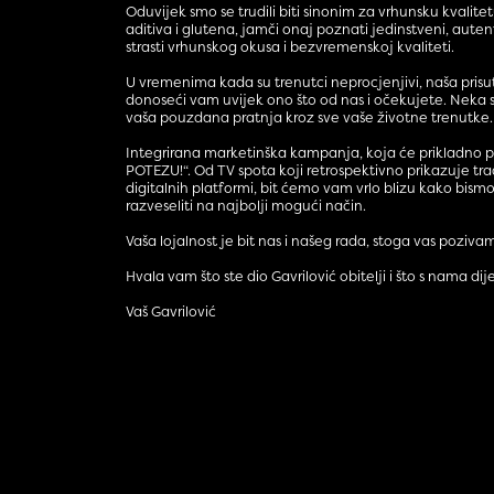
Oduvijek smo se trudili biti sinonim za vrhunsku kvalit
aditiva i glutena, jamči onaj poznati jedinstveni, aut
strasti vrhunskog okusa i bezvremenskoj kvaliteti.
U vremenima kada su trenutci neprocjenjivi, naša pris
donoseći vam uvijek ono što od nas i očekujete. Neka 
vaša pouzdana pratnja kroz sve vaše životne trenutke.
Integrirana marketinška kampanja, koja će prikladno 
POTEZU!“. Od TV spota koji retrospektivno prikazuje trad
digitalnih platformi, bit ćemo vam vrlo blizu kako bism
razveseliti na najbolji mogući način.
Vaša lojalnost je bit nas i našeg rada, stoga vas poz
Hvala vam što ste dio Gavrilović obitelji i što s nama di
Vaš Gavrilović