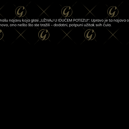
ijetili našu najavu koja glasi „UŽIVAJ U IDUĆEM POTEZU!“. Upravo je ta naj
vo, ono nešto što ste tražili – dodatni, potpuni užitak svih čula.