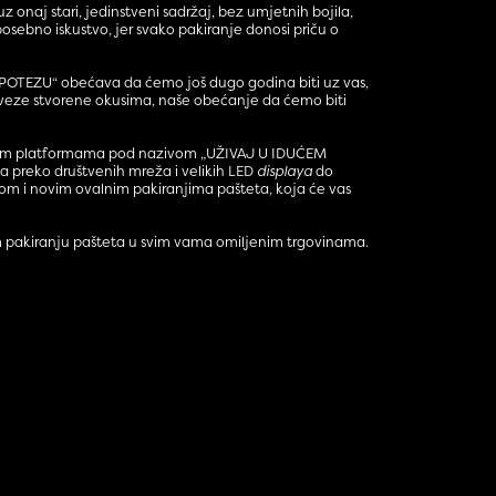
 onaj stari, jedinstveni sadržaj, bez umjetnih bojila,
osebno iskustvo, jer svako pakiranje donosi priču o
 POTEZU“ obećava da ćemo još dugo godina biti uz vas,
e veze stvorene okusima, naše obećanje da ćemo biti
ijskim platformama pod nazivom „UŽIVAJ U IDUĆEM
 pa preko društvenih mreža i velikih LED
displaya
do
usom i novim ovalnim pakiranjima pašteta, koja će vas
om pakiranju pašteta u svim vama omiljenim trgovinama.