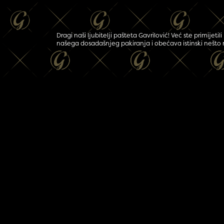
Dragi naši ljubitelji pašteta Gavrilović! Već ste prim
našega dosadašnjeg pakiranja i obećava istinski nešto no