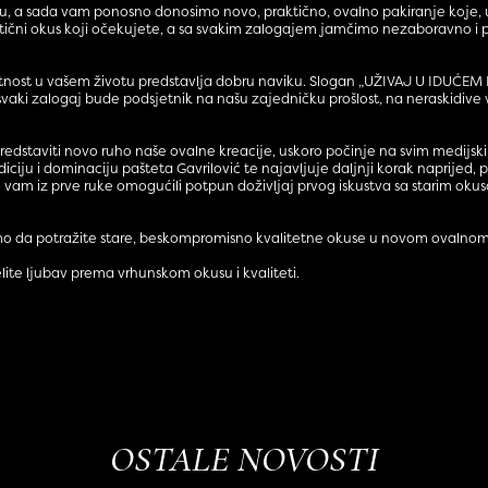
etu, a sada vam ponosno donosimo novo, praktično, ovalno pakiranje koje, uz
entični okus koji očekujete, a sa svakim zalogajem jamčimo nezaboravno i p
utnost u vašem životu predstavlja dobru naviku. Slogan „UŽIVAJ U IDUĆEM
svaki zalogaj bude podsjetnik na našu zajedničku prošlost, na neraskidiv
predstaviti novo ruho naše ovalne kreacije, uskoro počinje na svim med
iciju i dominaciju pašteta Gavrilović te najavljuje daljnji korak naprijed,
o vam iz prve ruke omogućili potpun doživljaj prvog iskustva sa starim ok
ivamo da potražite stare, beskompromisno kvalitetne okuse u novom ovaln
jelite ljubav prema vrhunskom okusu i kvaliteti.
OSTALE NOVOSTI