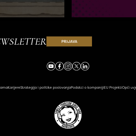
EWSLETTER
PRIJAVA
nama
Karijere
Strategija i politike poslovanja
Podatci o kompaniji
EU Projekti
Opći uvj