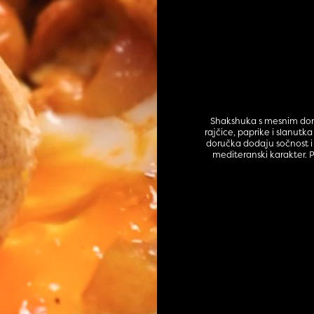
Shakshuka s mesnim doru
rajčice, paprike i slanut
doručka dodaju sočnost i 
mediteranski karakter. P