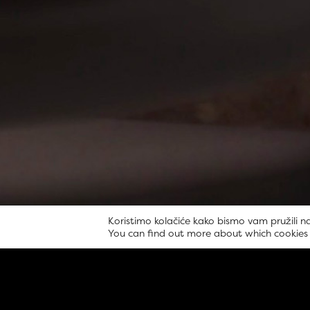
Koristimo kolačiće kako bismo vam pružili na
You can find out more about which cookies 