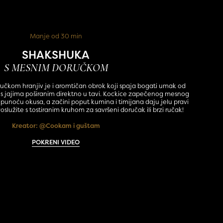
Manje od 30 min
SHAKSHUKA
S MESNIM DORUČKOM
čkom hranjiv je i aromtičan obrok koji spaja bogati umak od
ka s jajima poširanim direktno u tavi. Kockice zapečenog mesnog
punoću okusa, a začini poput kumina i timijana daju jelu pravi
oslužite s tostiranim kruhom za savršeni doručak ili brzi ručak!
Kreator:
@Cookam i guštam
POKRENI VIDEO