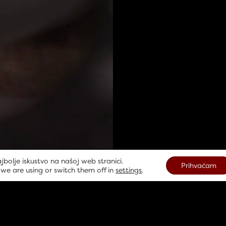
jbolje iskustvo na našoj web stranici.
Prihvaćam
we are using or switch them off in
settings
.