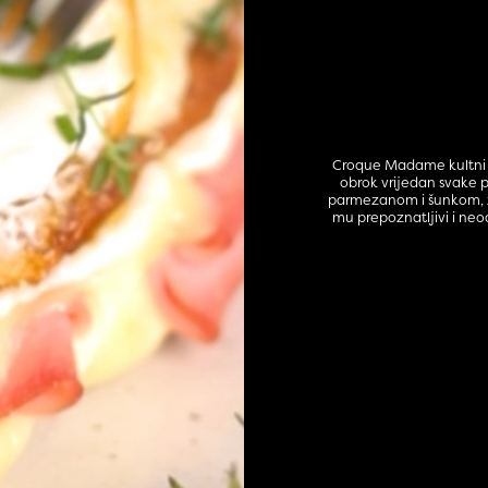
Croque Madame kultni je
obrok vrijedan svake 
parmezanom i šunkom, z
mu prepoznatljivi i neo