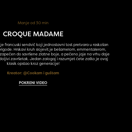
Manje od 30 min
CROQUE MADAME
 francuski sendvič koji jednostavni tost pretvara u raskošan
prigode. Hrskavi kruh slojevit je bešamelom, emmentalerom,
apečen do savršene zlatne boje, a pečeno jaje na vrhu daje
doljivi završetak. Jedan zalogaj i razumjet ćete zašto je ovaj
klasik opstao kroz generacije!
Kreator:
@Cookam i guštam
POKRENI VIDEO