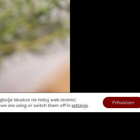
jbolje iskustvo na našoj web stranici.
Prihvaćam
we are using or switch them off in
settings
.