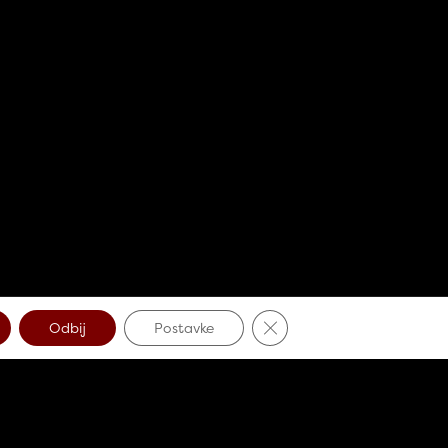
Close GDPR Cookie Banne
Odbij
Postavke