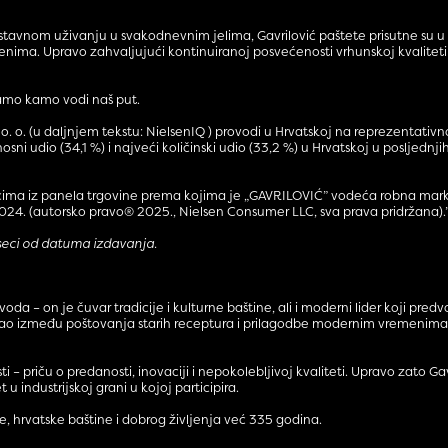
ednostavnom uživanju u svakodnevnim jelima, Gavrilović paštete prisutne su 
ma. Upravo zahvaljujući kontinuiranoj posvećenosti vrhunskoj kvaliteti i i
 znamo kamo vodi naš put.
o. o. (u daljnjem tekstu: NielsenIQ ) provodi u Hrvatskoj na reprezentati
ni udio (34,1 %) i najveći količinski udio (33,2 %) u Hrvatskoj u posljedn
ma iz panela trgovine prema kojima je „GAVRILOVIĆ” vodeća robna marka u
2024. (autorsko pravo® 2025., Nielsen Consumer LLC, sva prava pridržana).
eseci od datuma izdavanja.
a – on je čuvar tradicije i kulturne baštine, ali i moderni lider koji predvod
ao između poštovanja starih receptura i prilagodbe modernim vremenima. Za
i – priču o predanosti, inovaciji i nepokolebljivoj kvaliteti. Upravo zato G
 industrijskoj grani u kojoj participira.
te, hrvatske baštine i dobrog življenja već 335 godina.