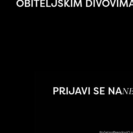
OBITELJSKIM DIVOVIM
PRIJAVI SE NA
N
Početna
Brendovi
O 