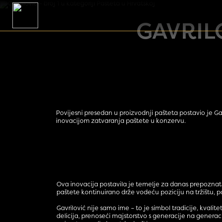
Skip to content
Main Navigation
GAVRIL
Povijesni presedan u proizvodnji pašteta postavio je Ga
inovacijom zatvaranja paštete u konzervu.
Ova inovacija postavila je temelje za danas prepoznatlj
paštete kontinuirano drže vodeću poziciju na tržištu, p
Gavrilović nije samo ime – to je simbol tradicije, kvali
delicija, prenoseći majstorstvo s generacije na generac