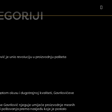
EGORIJI
vić je unio revoluciju u proizvodnju pašteta
atom okusu i dugotrajnoj kvaliteti, Gavrilovićeve
odine Gavrilović njeguje umijeće proizvodnje mesnih
a i poštovanja prema nasljeđu koje je postalo