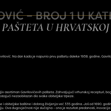
OVIĆ – BROJ 1 U KAT
PAŠTETA U HRVATSKOJ
vrilović. Na dan kada je napunio prvu paštetu daleke 1938. godine, Gavrilo
iv asortiman Gavrilovićevih pašteta. Zahvaljujući vrhunskoj recepturi, bog
ostajući nezaobilazan dio svake obiteljske trpeze.
tete i obiteljske baštine i dobrog življenja već 335 godina. Još od 1690. g
iju. Ova dugovječnost nije slučajna – ona je rezultat predanosti, inovacij