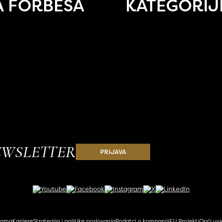
A FORBESA
KATEGORIJI
EWSLETTER
PRIJAVA
nama
Karijere
Strategija i politike poslovanja
Podatci o kompaniji
EU Projekti
Opći uvj