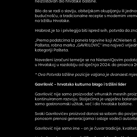
neizostavan dio hrvatske baštine.
Bilo da se radi o slavlju, obiteljskom okupljanju ili j
budućnošću, a tradicionalne recepte s modernim vremeni
na tržištu Hrvatske.
Hrabrost je to i privilegija biti ispred svih, potvrda da
„Prema podatcima iz panela trgovine koji ACNielsen d. 
Pašteta, robna marka „GAVRILOVIĆ” ima najveći vrijednos
kategoriji Pašteta.
Navedeni izračuni temelje se na NielsenIQovim podatci
u Hrvatskoj u razdoblju od siječnja 2024. do prosinca 
* Ova Potvrda tržišne pozicije valjana je dvanaest mj
Gavrilović – hrvatsko kulturno blago i tržišni lider
Gavrilović nije samo proizvođač vrhunskih mesnih proizvod
kontinuiranom razvoju. Stoljećima je uspješno balansir
samo gastronomski užitak, već i dio hrvatske baštine.
Svaki Gavrilovićev proizvod donosi sa sobom dio povijest
ponosom prenosi generacijama i ostaje vodeći autoritet u
Gavrilović nije samo ime – on je čuvar tradicije, kvalite