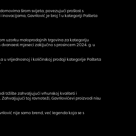
u domovima širom svijeta, povezujući prošlost s
novacijama, Gavrilović je broj 1 u kategoriji Pašteta
vnom uzorku maloprodajnih trgovina za kategoriju
jih dvanaest mjeseci zaključno s prosincem 2024. g. u
 vrijednosnoj i količinskoj prodaji kategorije Pašteta
”
i tržište zahvaljujući vrhunskoj kvaliteti i
hvaljujući toj ravnoteži, Gavrilovićevi proizvodi nisu
avrilović nije samo brend, već legenda koja se s