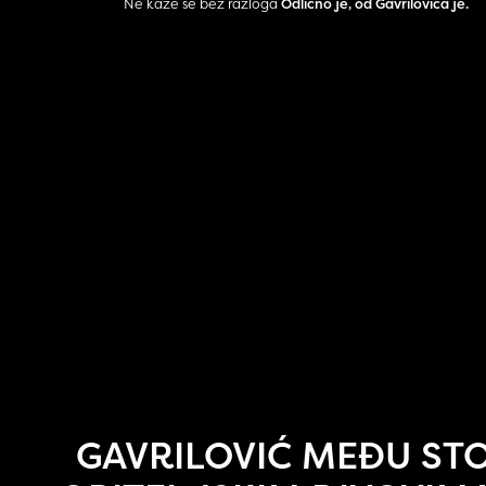
Ne kaže se bez razloga
Odlično je, od Gavrilovića je.
GAVRILOVIĆ MEĐU ST