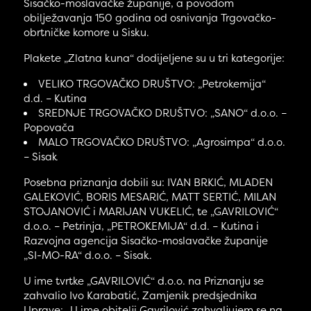
Sisačko-moslavačke županije, a povodom
obilježavanja 150 godina od osnivanja Trgovačko-
obrtničke komore u Sisku.
Plakete „Zlatna kuna“ dodijeljene su u tri kategorije:
VELIKO TRGOVAČKO DRUŠTVO: „Petrokemija“
d.d. – Kutina
SREDNJE TRGOVAČKO DRUŠTVO: „SANO“ d.o.o. –
Popovača
MALO TRGOVAČKO DRUŠTVO: „Agrosimpa“ d.o.o.
– Sisak
Posebna priznanja dobili su: IVAN BRKIĆ, MLADEN
GALEKOVIĆ, BORIS MESARIĆ, MATT SERTIĆ, MILAN
STOJANOVIĆ i MARIJAN VUKELIĆ, te „GAVRILOVIĆ“
d.o.o. – Petrinja, „PETROKEMIJA“ d.d. – Kutina i
Razvojna agencija Sisačko-moslavačke županije
„SI-MO-RA“ d.o.o. – Sisak.
U ime tvrtke „GAVRILOVIĆ“ d.o.o. na Priznanju se
zahvalio Ivo Karabatić, Zamjenik predsjednika
Uprave: „U ime obitelji Gavrilović zahvaljujem se na